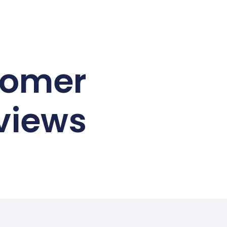
tomer
views