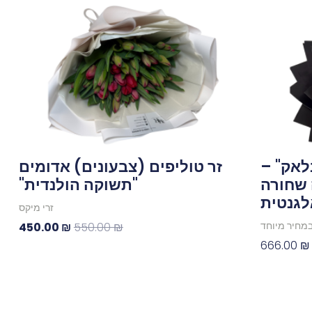
המקורי
הנוכ
היה:
הוא:
00 ₪.
550.00 ₪.
בלאק" –
זר טוליפים (צבעונים) אדומים
 שחורה
"תשוקה הולנדית"
לגנטית
זרי מיקס
450.00
₪
550.00
₪
מחיר מיוחד
666.00
₪