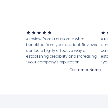
דורג
דורג
★
★
★
★
★
★
5
“A review from a customer who
5
“A 
benefited from your product. Reviews
ben
מתוך
מתוך
can be a highly effective way of
can
5
5
establishing credibility and increasing
est
your company's reputation.”
yo
Customer Name