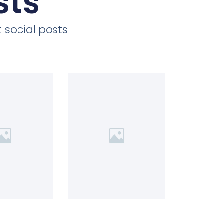
sts
 social posts