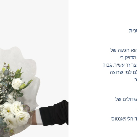
נית
נינה לבנה" (דגם 37) הוא חגיגה של
HR Flowers. השילוב המדויק בין
צר זר עשיר, גבוה
לם למי שרוצה
.
גדולים של
 הליזיאנטוס