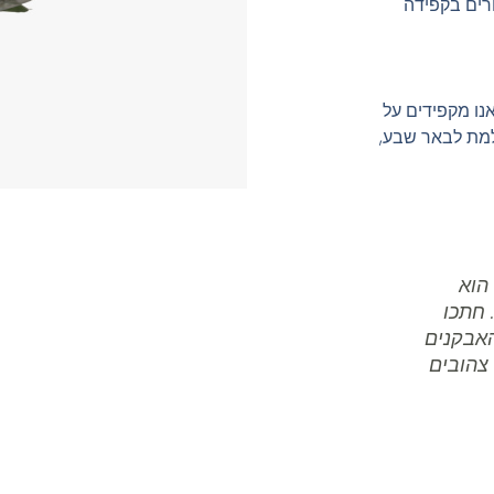
רים בקפידה
אנו מקפידים על
למת לבאר שבע,
(דגם 37) הסוד הוא
 חתכו
האבקנים
צהובים