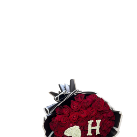
יר
חי
500.0