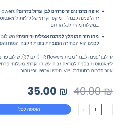
איפה מזמינים זר פרחים לבן וגדול בדרום?
זר ה"פנינה לבנה" – מיקס יוקרתי של ליליות, ליזיאנטוס 
במשלוח מהיר לכל הדרום.
מהו הזר המומלץ למתנה אצילית וריחנית?
לבנים הוא הבחירה המנצחת בזכות הגובה, הנפח והסטי
זר לבן "פנינה לבנה" מבית  Flowers
ליזיאנטוס וגיבסנית למראה גבוה, עשיר ויוקרתי. משלוחי פרחי
אזור הדרום בסטנדרט VIP. הזמינו עכשיו יופי טהור!
המחיר
המחיר
35.00
₪
40.00
₪
המקורי
הנוכחי
כמות
הוספה לסל
היה:
הוא:
+
-
של
35.00 ₪.
40.00 ₪.
זר