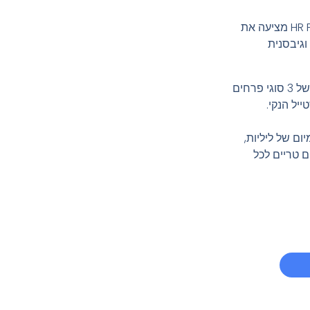
HR Flowers מציעה את
וגיבסנית
השילוב של 3 סוגי פרחים
יל הנקי.
HR (דגם 37). שילוב פרימיום של ליליות,
ם טריים לכל