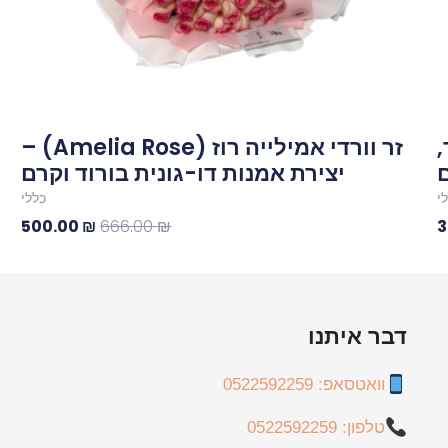
,
זר וורדי אמילייה רוז (Amelia Rose) –
ם
יצירת אמנות דו-גונית בורוד וקרם
י
כללי
500.00
₪
666.00
₪
3
דבר איתנו
וואטסאפ: 0522592259
טלפון: 0522592259