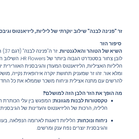
זר "פנינה לבנה" שילוב יוקרתי של ליליות, ליזיאנטוס וגיבס
סיפור הזר
השיא של הטוהר והאלגנטיות.
זר ה"פ
לובן צחור בסטנדרט הגבוה ביותר של 
הליליות האציליות, הליזיאנטוס המעודן והגיבסנית האוורירית יו
ומלא אור. זהו זר שמעניק תחושת יוקרה אירופאית נקייה, מוש
להרשים עם מתנה אצילית וניחוח משכר שממלא את כל החדר
מה הופך את הזר הלבן הזה למושלם?
טקסטורות לבנות מגוונות:
המפגש בין עלי הכותרת ה
הליליה, הרכות של הליזיאנטוס והעדינות של הגיבסנית.
ניחוח ונוכחות:
הליליות דואגות לארומה הנפלאה, בעוד
והגיבסנית יוצרים נפח ענק ומרשים.