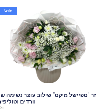
המחיר
Sale!
המקורי
היה:
650.00 ₪.
זר "ספיישל מיקס" שילוב עוצר נשימה ש
וורדים וטוליפי
כלל