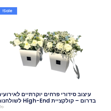
המחיר
Sale!
המקורי
היה:
250.00 ₪.
עיצוב סידורי פרחים יוקרתיים לאירועי
בדרום – קולקציית High-End לשולחנות
כלל