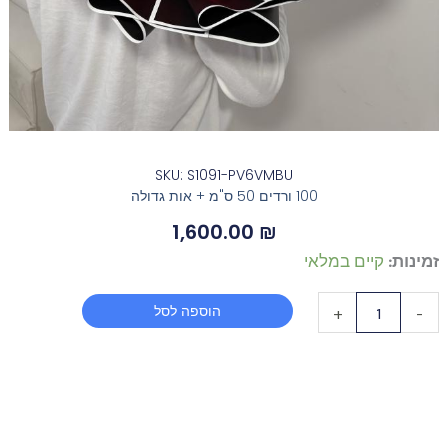
SKU: S1091-PV6VMBU
100 ורדים 50 ס"מ + אות גדולה
1,600.00
₪
כמות
זמינות:
קיים במלאי
של
הוספה לסל
+
-
100
Red
Rose