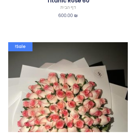
Titanic Rose 60
דף הבית
600.00
₪
המחיר
המחיר
Sale!
המקורי
הנוכחי
היה:
הוא:
800.00 ₪.
1,066.00 ₪.