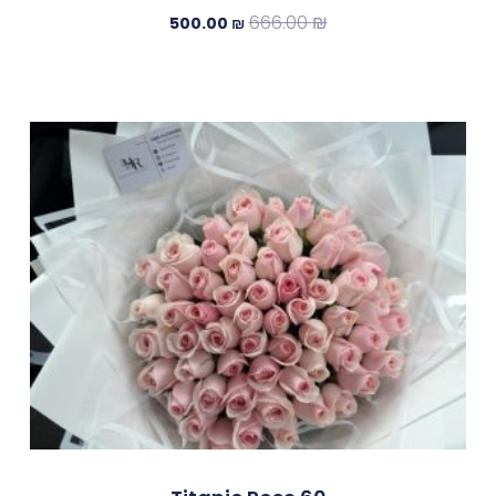
666.00
₪
500.00
₪